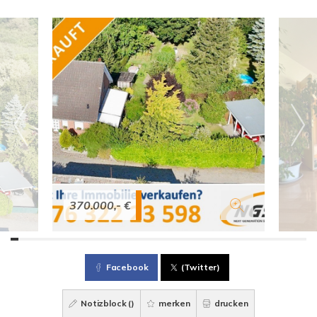
370.000,- €
Facebook
(Twitter)
Notizblock (
)
merken
drucken