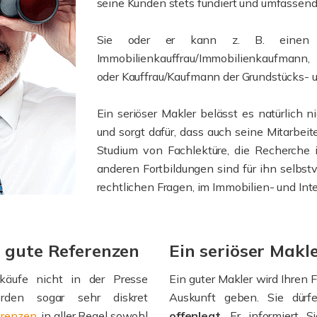
seine Kunden stets fundiert und umfassend
Sie oder er kann z. B. einen de
Immobilienkauffrau/Immobilienkaufmann
oder Kauffrau/Kaufmann der Grundstücks-
Ein seriöser Makler belässt es natürlich n
und sorgt dafür, dass auch seine Mitarbei
Studium von Fachlektüre, die Recherche
anderen Fortbildungen sind für ihn selbstve
rechtlichen Fragen, im Immobilien- und In
r gute Referenzen
Ein seriöser Makl
rkäufe nicht in der Presse
Ein guter Makler wird Ihren
erden sogar sehr diskret
Auskunft geben. Sie dür
erenzen
, in aller Regel sowohl
offenlegt
. Er informiert 