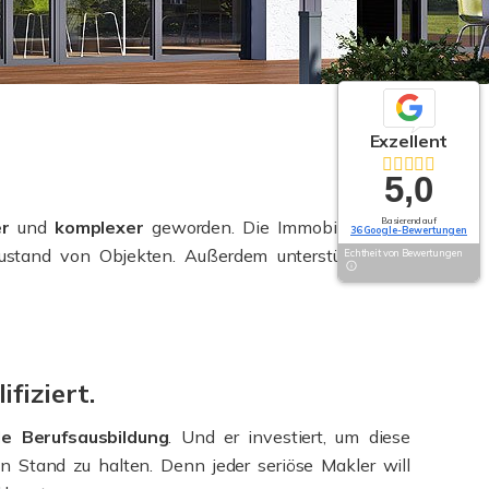
Exzellent
5,0
Basierend auf
er
und
komplexer
geworden. Die Immobilienprofis
36 Google-Bewertungen
ustand von Objekten. Außerdem unterstützen Sie
Echtheit von Bewertungen
ifiziert.
de Berufsausbildung
. Und er investiert, um diese
 Stand zu halten. Denn jeder seriöse Makler will