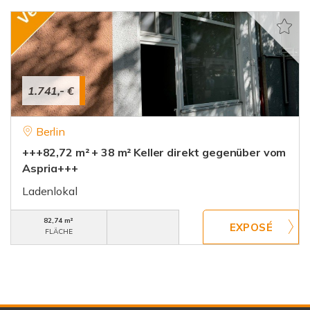
1.741,- €
Berlin
+++82,72 m² + 38 m² Keller direkt gegenüber vom
Aspria+++
Ladenlokal
82,74 m²
FLÄCHE