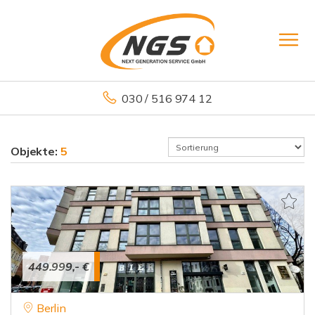
030 / 516 974 12
Objekte:
5
449.999,- €
Berlin