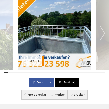
2.541,- €
Facebook
(Twitter)
Notizblock (
)
merken
drucken