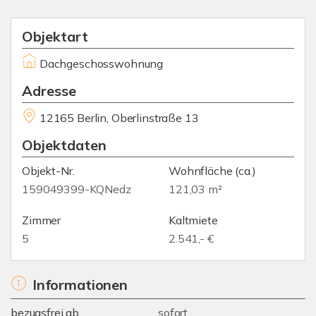
Objektart
Dachgeschosswohnung
Adresse
12165 Berlin, Oberlinstraße 13
Objektdaten
Objekt-Nr.
Wohnfläche
(ca.)
159049399-KQNedz
121,03 m²
Zimmer
Kaltmiete
5
2.541,- €
Informationen
bezugsfrei ab
sofort