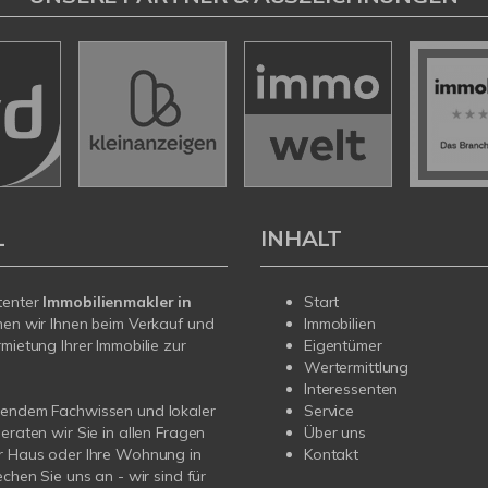
L
INHALT
tenter
Immobilienmakler in
Start
en wir Ihnen beim Verkauf und
Immobilien
rmietung Ihrer Immobilie zur
Eigentümer
Wertermittlung
Interessenten
sendem Fachwissen und lokaler
Service
beraten wir Sie in allen Fragen
Über uns
r Haus oder Ihre Wohnung in
Kontakt
echen Sie uns an - wir sind für