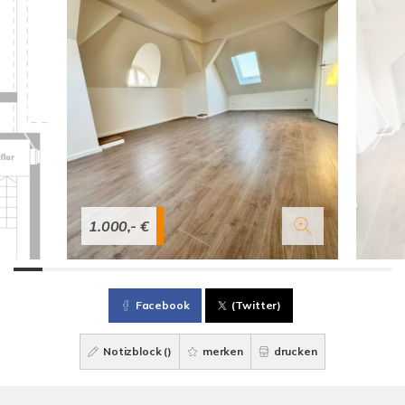
1.000,- €
Facebook
(Twitter)
Notizblock (
)
merken
drucken