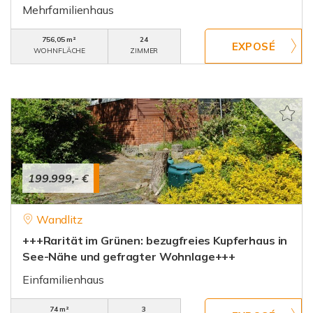
Mehrfamilienhaus
756,05 m²
24
WOHNFLÄCHE
ZIMMER
199.999,- €
Wandlitz
+++Rarität im Grünen: bezugfreies Kupferhaus in
See-Nähe und gefragter Wohnlage+++
Einfamilienhaus
74 m²
3