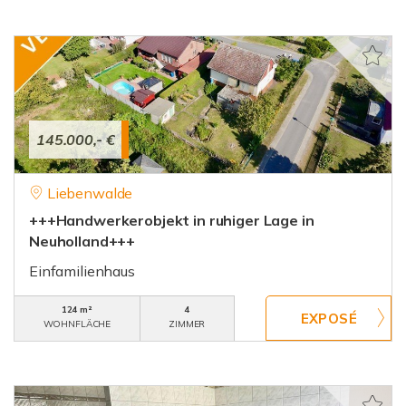
145.000,- €
Liebenwalde
+++Handwerkerobjekt in ruhiger Lage in
Neuholland+++
Einfamilienhaus
124 m²
4
WOHNFLÄCHE
ZIMMER