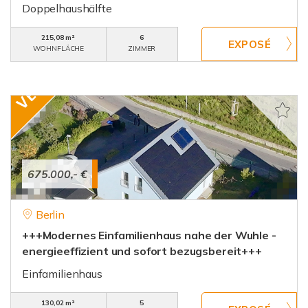
Doppelhaushälfte
215,08 m²
6
WOHNFLÄCHE
ZIMMER
675.000,- €
Berlin
+++Modernes Einfamilienhaus nahe der Wuhle -
energieeffizient und sofort bezugsbereit+++
Einfamilienhaus
130,02 m²
5