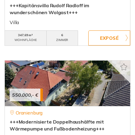
+++Kapitänsvilla Rudolf Radloff im
wunderschönen Wolgast+++
Villa
347,69 m²
6
WOHNFLÄCHE
ZIMMER
550.000,- €
Oranienburg
+++Modernisierte Doppelhaushälfte mit
Wärmepumpe und Fußbodenheizung+++