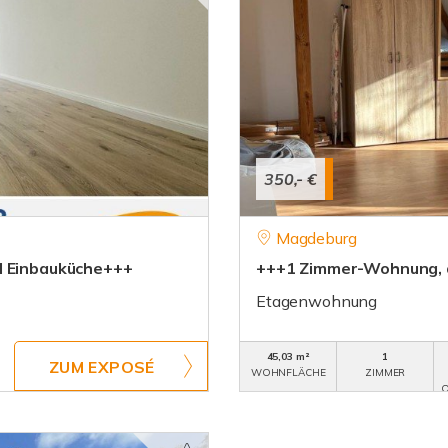
350,- €
Magdeburg
d Einbauküche+++
+++1 Zimmer-Wohnung, a
Etagenwohnung
45,03 m²
1
ZUM EXPOSÉ
WOHNFLÄCHE
ZIMMER
O