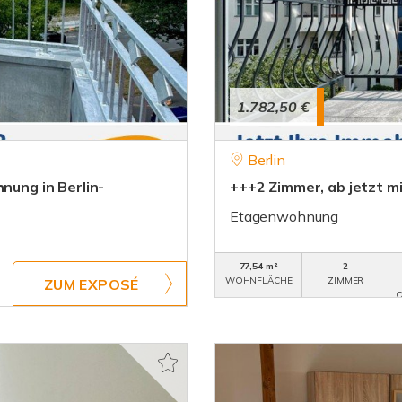
1.782,50 €
Berlin
ung in Berlin-
+++2 Zimmer, ab jetzt m
Etagenwohnung
77,54 m²
2
WOHNFLÄCHE
ZIMMER
ZUM EXPOSÉ
O