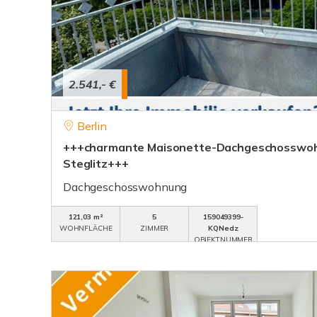
2.541,- €
Berlin
+++charmante Maisonette-Dachgeschosswohn
Steglitz+++
Dachgeschosswohnung
121,03 m²
5
159049399-
WOHNFLÄCHE
ZIMMER
KQNedz
OBJEKTNUMMER