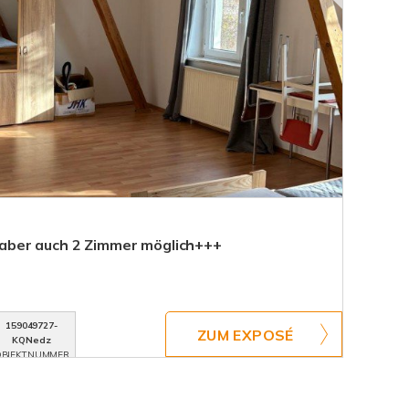
ber auch 2 Zimmer möglich+++
159049727-
ZUM EXPOSÉ
KQNedz
BJEKTNUMMER