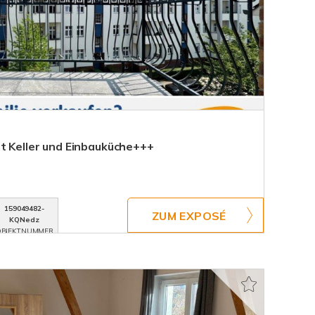
it Keller und Einbauküche+++
159049482-
ZUM EXPOSÉ
KQNedz
BJEKTNUMMER