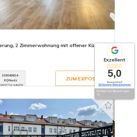
erung, 2 Zimmerwohnung mit offener Küche im
Exzellent
5,0
159049824-
ZUM EXPOSÉ
KQNedz
Basierend auf
36 Google-Bewertungen
BJEKTNUMMER
Echtheit von Bewertungen