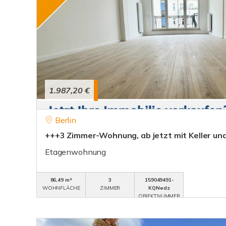
1.987,20 €
Berlin
+++3 Zimmer-Wohnung, ab jetzt mit Keller un
Etagenwohnung
86,49 m²
3
159049491-
WOHNFLÄCHE
ZIMMER
KQNedz
OBJEKTNUMMER