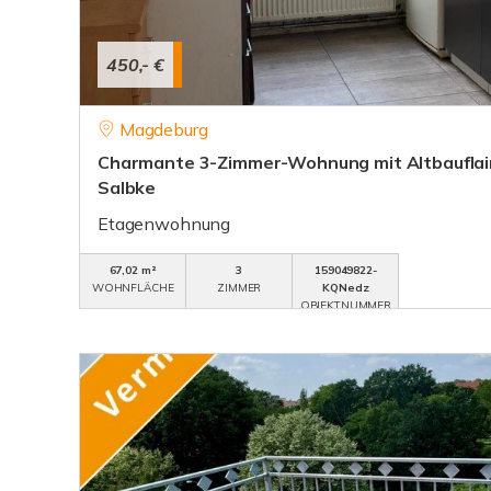
450,- €
Magdeburg
Charmante 3-Zimmer-Wohnung mit Altbauflair
Salbke
Etagenwohnung
67,02 m²
3
159049822-
WOHNFLÄCHE
ZIMMER
KQNedz
OBJEKTNUMMER