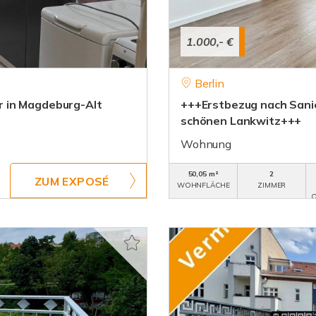
1.000,- €
Berlin
 in Magdeburg-Alt
+++Erstbezug nach Sani
schönen Lankwitz+++
Wohnung
50,05 m²
2
ZUM EXPOSÉ
WOHNFLÄCHE
ZIMMER
O