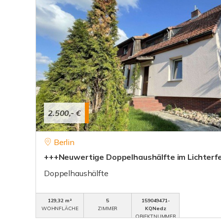
2.500,- €
Berlin
+++Neuwertige Doppelhaushälfte im Lichterf
Doppelhaushälfte
129,32 m²
5
159049471-
WOHNFLÄCHE
ZIMMER
KQNedz
OBJEKTNUMMER